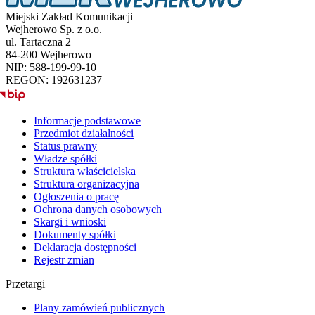
Miejski Zakład Komunikacji
Wejherowo Sp. z o.o.
ul. Tartaczna 2
84-200 Wejherowo
NIP: 588-199-99-10
REGON: 192631237
BIP
Informacje podstawowe
Przedmiot działalności
Status prawny
Władze spółki
Struktura właścicielska
Struktura organizacyjna
Ogłoszenia o pracę
Ochrona danych osobowych
Skargi i wnioski
Dokumenty spółki
Deklaracja dostępności
Rejestr zmian
Przetargi
Plany zamówień publicznych